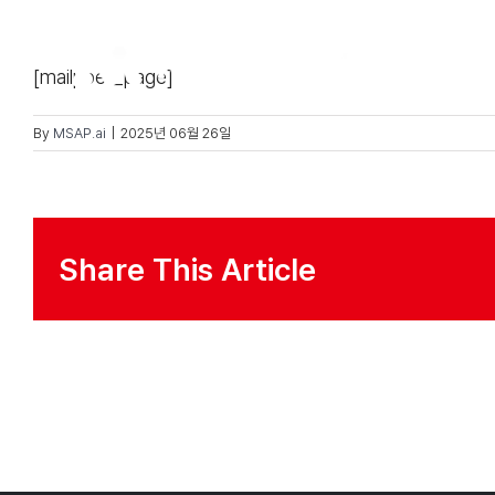
Skip
to
제품
[mailpoet_page]
content
By
MSAP.ai
|
2025년 06월 26일
Share This Article