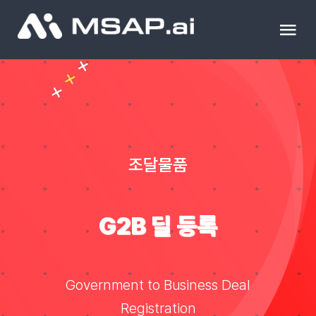
Skip
to
Tog
content
Nav
제품
조달물품
조달물품
컨설팅
G2B 딜 등록
교육
이벤트 & 세미나
Government to Business Deal
Registration
블로그