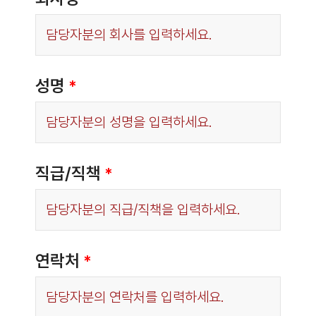
성명
*
직급/직책
*
연락처
*