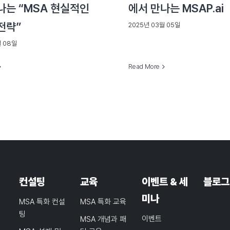
나는 “MSA 현실적인
에서 만나는 MSAP.ai
전략”
2025년 03월 05일
월 08일
Read More
컨설팅
교육
이벤트 & 세
블로그
미나
MSA 특화 컨설
MSA 특화 교육
팅
이벤트
MSA 개념과 패