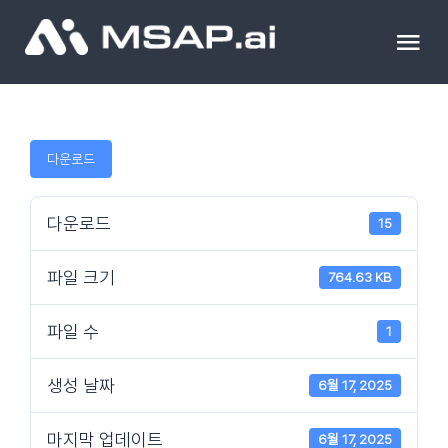
Skip
to
Tog
content
Nav
제품
다운로드
조달물품
다운로드
15
컨설팅
파일 크기
764.63 KB
교육
파일 수
1
이벤트 & 세미나
생성 날짜
6월 17, 2025
마지막 업데이트
6월 17, 2025
블로그