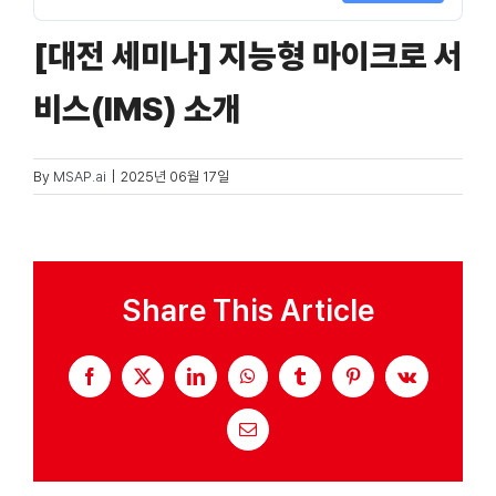
[대전 세미나] 지능형 마이크로 서
자료실
비스(IMS) 소개
기술지원
By
MSAP.ai
|
2025년 06월 17일
회사
Search
Share This Article
for:
Facebook
X
LinkedIn
WhatsApp
Tumblr
Pinterest
Vk
Email