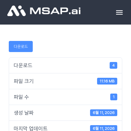
Skip
to
Tog
content
Nav
제품
다운로드
조달물품
다운로드
4
컨설팅
파일 크기
11.16 MB
교육
파일 수
1
이벤트 & 세미나
생성 날짜
6월 11, 2026
마지막 업데이트
6월 11, 2026
블로그