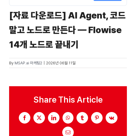
[자료 다운로드] AI Agent, 코드
자료실
말고 노드로 만든다 — Flowise
기술지원
14개 노드로 끝내기
회사
By
MSAP.ai 마케팅2
|
2026년 06월 11일
Search
for:
Share This Article
Facebook
X
LinkedIn
WhatsApp
Tumblr
Pinterest
Vk
Email