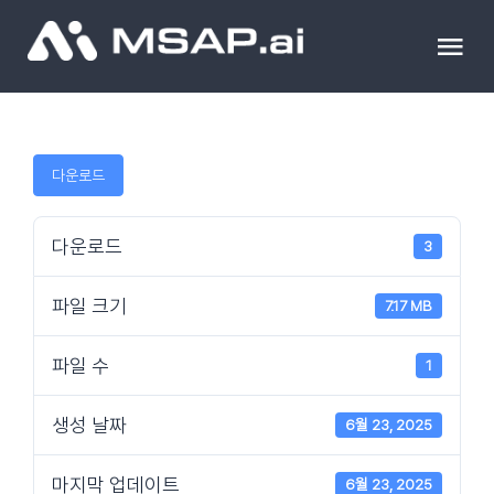
Skip
to
Tog
content
Nav
제품
다운로드
조달물품
다운로드
3
컨설팅
파일 크기
7.17 MB
교육
파일 수
1
이벤트 & 세미나
생성 날짜
6월 23, 2025
마지막 업데이트
6월 23, 2025
블로그