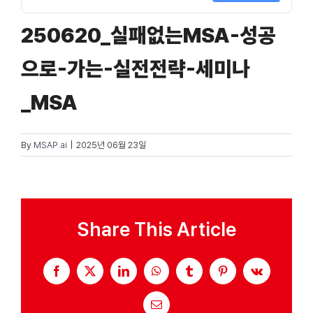
250620_실패없는MSA-성공
자료실
으로-가는-실전전략-세미나
기술지원
_MSA
회사
By
MSAP.ai
|
2025년 06월 23일
Search
for:
Share This Article
Facebook
X
LinkedIn
WhatsApp
Tumblr
Pinterest
Vk
Email