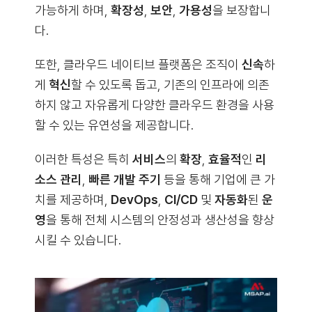
가능하게 하며,
확장성
,
보안
,
가용성
을 보장합니
다.
또한, 클라우드 네이티브 플랫폼은 조직이
신속
하
게
혁신
할 수 있도록 돕고, 기존의 인프라에 의존
하지 않고 자유롭게 다양한 클라우드 환경을 사용
할 수 있는 유연성을 제공합니다.
이러한 특성은 특히
서비스
의
확장
,
효율적
인
리
소스 관리
,
빠른 개발 주기
등을 통해 기업에 큰 가
치를 제공하며,
DevOps
,
CI/CD
및
자동화
된
운
영
을 통해 전체 시스템의 안정성과 생산성을 향상
시킬 수 있습니다.