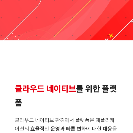
자료실
기술지원
회사
Search
for:
클라우드 네이티브
를 위한 플랫
폼
클라우드 네이티브 환경에서 플랫폼은 애플리케
이션의
효율적
인
운영
과
빠른 변화
에 대한
대응
을