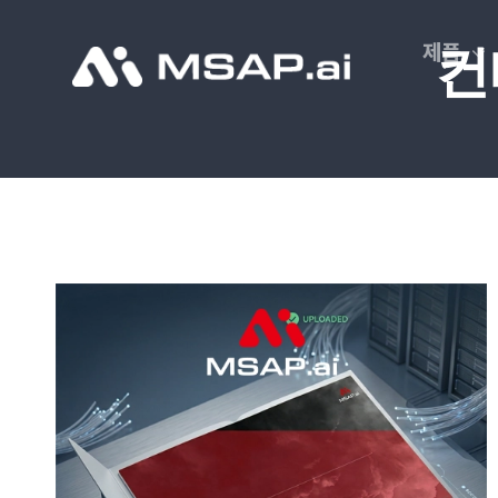
Skip
to
제품
컨
content