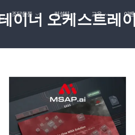
조달물품
컨설팅
교육
이벤
테이너 오케스트레