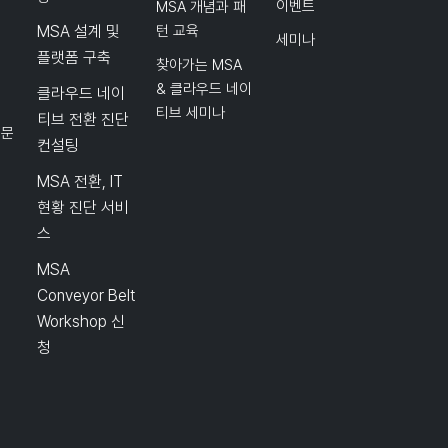
이벤트
MSA 개념과 패
MSA 설계 및
턴 교육
세미나
플랫폼 구축
찾아가는 MSA
& 클라우드 네이
클라우드 네이
티브 세미나
티브 전환 진단
품문
컨설팅
MSA 전환, IT
현황 진단 서비
스
MSA
Conveyor Belt
Workshop 신
청