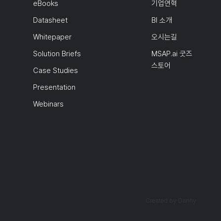
eBooks
기업연혁
Datasheet
BI 소개
Whitepaper
오시는길
Solution Briefs
MSAP.ai 굿즈
스토어
Case Studies
Presentation
Webinars
Created by Danny