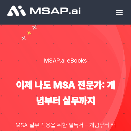
Skip
to
Tog
content
Nav
제품
조달물품
MSAP.ai eBooks
컨설팅
이제 나도 MSA 전문가: 개
교육
념부터 실무까지
이벤트 & 세미나
MSA 실무 적용을 위한 필독서 – 개념부터 배
블로그