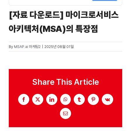
[자료 다운로드] 마이크로서비스
자료실
아키텍처(MSA)의 특장점
기술지원
By
MSAP.ai 마케팅2
|
2025년 08월 01일
회사
Search
Share This Article
for:
Facebook
X
LinkedIn
WhatsApp
Tumblr
Pinterest
Vk
Email