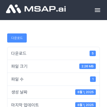
Skip
to
Tog
content
Nav
제품
다운로드
조달물품
다운로드
5
컨설팅
파일 크기
2.26 MB
교육
파일 수
1
이벤트 & 세미나
생성 날짜
8월 1, 2025
마지막 업데이트
8월 1, 2025
블로그