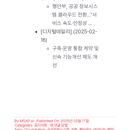
행안부, 공공 정보시스
템 클라우드 전환…”서
비스 속도·안정성 …
[디지털데일리] (2025-02-
16)
구축·운영 통합 계약 및
신속 기능개선 제도 개
선
By
MSAP.ai
Published On: 2025년 02월 17일
행
Categories:
공지사항
에 댓글 닫힘
정
Tags:
Cloud Native
,
공공정보시스템
,
전환
,
클라우드 네이티브
,
행정