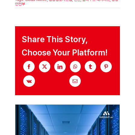
안
안전부
전
부
2025
년
9
개
공
Share This Story,
공
정
보
Choose Your Platform!
시
스
템,
클
라
우
드
네
이
티
브
전
환