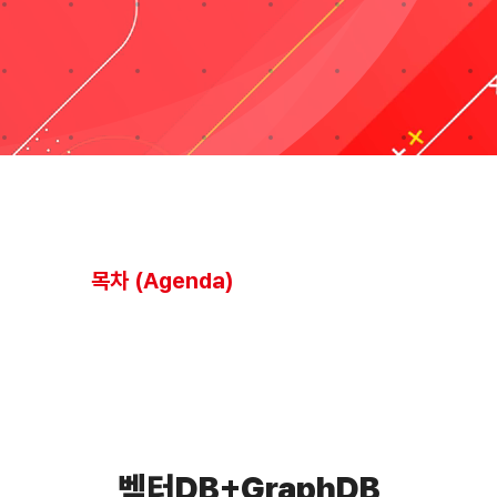
블로그
자료실
기술지원
회사
목차 (Agenda)
Search
for:
벡터DB+GraphDB