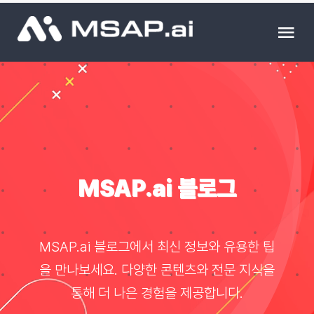
Skip
to
Tog
content
Nav
제품
조달물품
컨설팅
MSAP.ai 블로그
교육
MSAP.ai 블로그에서 최신 정보와 유용한 팁
이벤트 & 세미나
을 만나보세요. 다양한 콘텐츠와 전문 지식을
통해 더 나은 경험을 제공합니다.