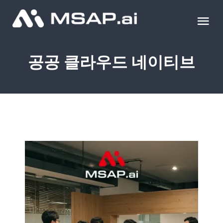
Skip
to
Tog
content
Nav
제품
공공 클라우드 네이티브
조달물품
컨설팅
교육
이벤트 & 세미나
블로그