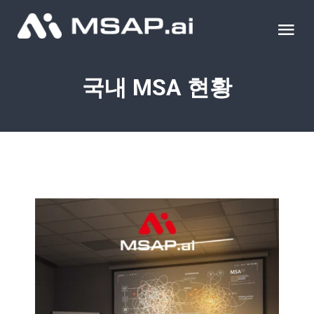
Skip
to
Tog
content
Nav
제품
국내 MSA 현황
조달물품
컨설팅
교육
이벤트 & 세미나
블로그