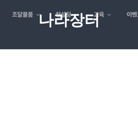
조달물품
컨설팅
교육
이벤
나라장터