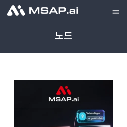
Skip
to
Tog
content
Nav
제품
노드
조달물품
컨설팅
교육
이벤트 & 세미나
블로그