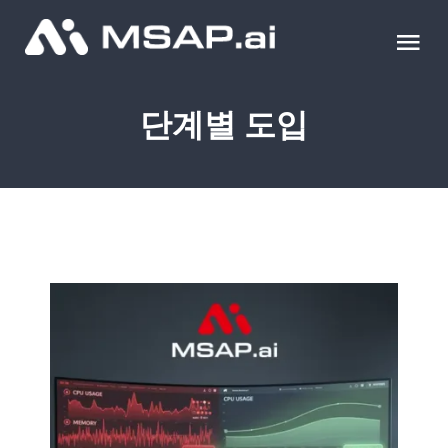
Skip
to
Tog
content
Nav
제품
단계별 도입
조달물품
컨설팅
교육
이벤트 & 세미나
블로그