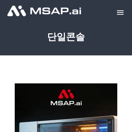
Skip
to
Tog
content
Nav
제품
단일콘솔
조달물품
컨설팅
교육
이벤트 & 세미나
블로그