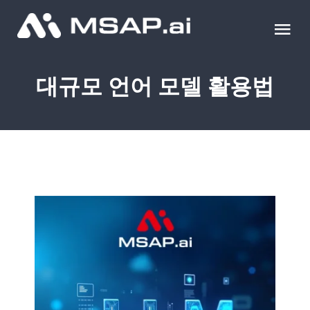
Skip
to
Tog
content
Nav
제품
대규모 언어 모델 활용법
조달물품
컨설팅
교육
이벤트 & 세미나
블로그