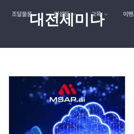
조달물품
컨설팅
교육
이벤
대전세미나