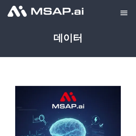
Skip
to
Tog
content
Nav
제품
데이터
조달물품
컨설팅
교육
이벤트 & 세미나
블로그