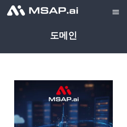
Skip
to
Tog
content
Nav
제품
도메인
조달물품
컨설팅
교육
이벤트 & 세미나
블로그