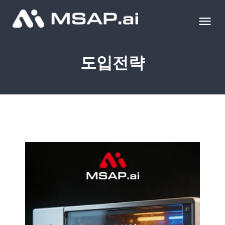
Skip
to
Tog
content
Nav
제품
도입전략
조달물품
컨설팅
교육
이벤트 & 세미나
블로그