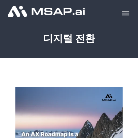
Skip
to
Tog
content
Nav
제품
디지털 전환
조달물품
컨설팅
교육
이벤트 & 세미나
블로그