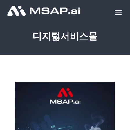
Skip
to
Tog
content
Nav
제품
디지턿서비스몰
조달물품
컨설팅
교육
이벤트 & 세미나
블로그