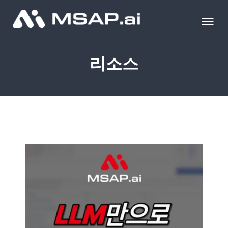
Skip
to
Tog
content
Nav
제품
리소스
조달물품
컨설팅
교육
이벤트 & 세미나
블로그