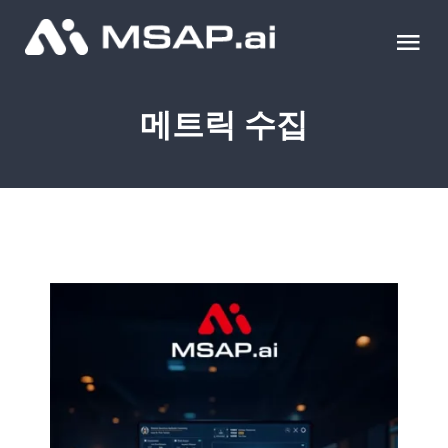
Skip
to
Tog
content
Nav
제품
메트릭 수집
조달물품
컨설팅
교육
이벤트 & 세미나
블로그