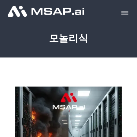
Skip
to
Tog
content
Nav
제품
모놀리식
조달물품
컨설팅
교육
이벤트 & 세미나
블로그