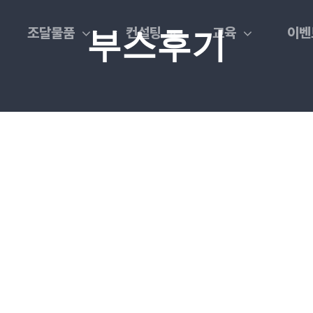
조달물품
컨설팅
교육
이벤
부스후기