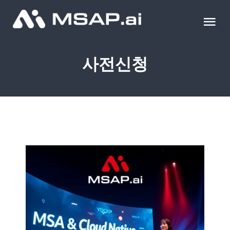
Skip
to
Tog
content
Nav
제품
사전신청
조달물품
컨설팅
교육
이벤트 & 세미나
블로그