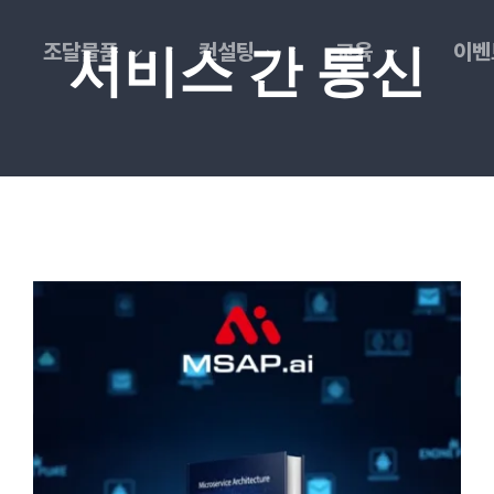
조달물품
컨설팅
교육
이벤
서비스 간 통신