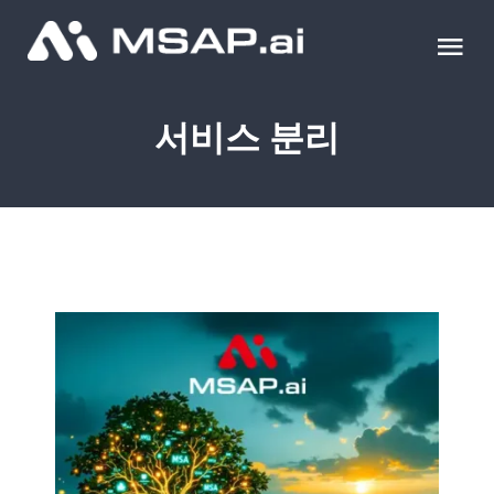
Skip
to
Tog
content
Nav
제품
서비스 분리
조달물품
컨설팅
교육
이벤트 & 세미나
블로그