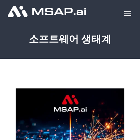
Skip
to
Tog
content
Nav
제품
소프트웨어 생태계
조달물품
컨설팅
교육
이벤트 & 세미나
블로그