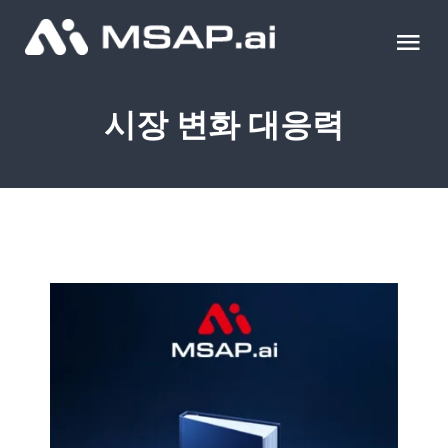
Skip
to
Tog
content
Nav
제품
시장 변화 대응력
조달물품
컨설팅
교육
이벤트 & 세미나
블로그