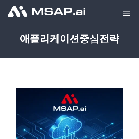
Skip
to
Tog
content
Nav
제품
애플리케이션중심전략
조달물품
컨설팅
교육
이벤트 & 세미나
블로그