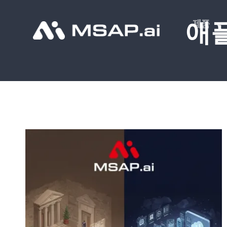
Skip
to
제품
애
content