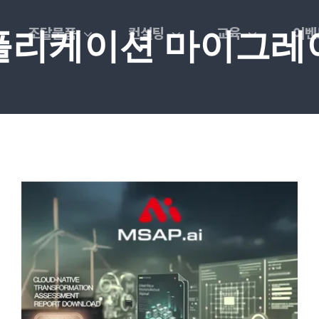
조달물품
컨설팅
교육
이벤
플리케이션 마이그레