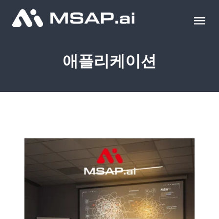
Skip
to
Tog
content
Nav
제품
애플리케이션
조달물품
컨설팅
교육
이벤트 & 세미나
블로그