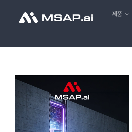
Skip
to
제품
content