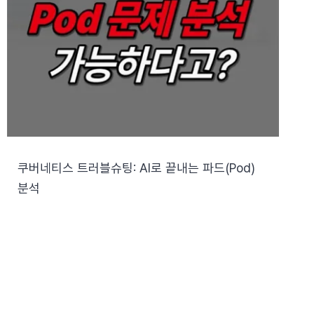
쿠버네티스 트러블슈팅: AI로 끝내는 파드(Pod)
분석