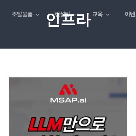
조달물품
컨설팅
교육
이벤
인프라