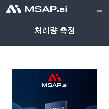
Skip
to
Tog
content
Nav
제품
처리량 측정
조달물품
컨설팅
교육
이벤트 & 세미나
블로그