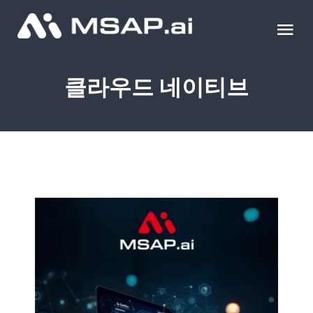
Skip
to
Tog
content
Nav
제품
클라우드 네이티브
조달물품
컨설팅
교육
이벤트 & 세미나
블로그