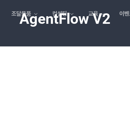
조달물품
컨설팅
교육
이벤
AgentFlow V2