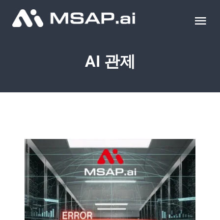
Skip
to
Tog
content
Nav
제품
AI 관제
조달물품
컨설팅
교육
이벤트 & 세미나
블로그