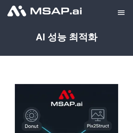
Skip
to
Tog
content
Nav
제품
AI 성능 최적화
조달물품
컨설팅
교육
이벤트 & 세미나
블로그