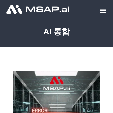
Skip
to
Tog
content
Nav
제품
AI 통합
조달물품
컨설팅
교육
이벤트 & 세미나
블로그