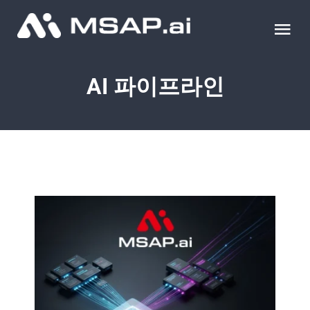
Skip
to
Tog
content
Nav
제품
AI 파이프라인
조달물품
컨설팅
교육
이벤트 & 세미나
블로그