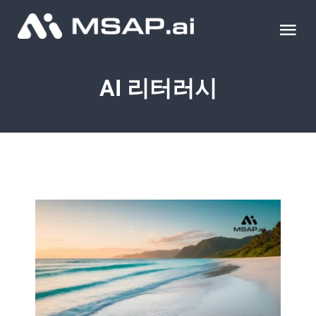
Skip
to
Tog
content
Nav
제품
AI 리터러시
조달물품
컨설팅
교육
이벤트 & 세미나
블로그