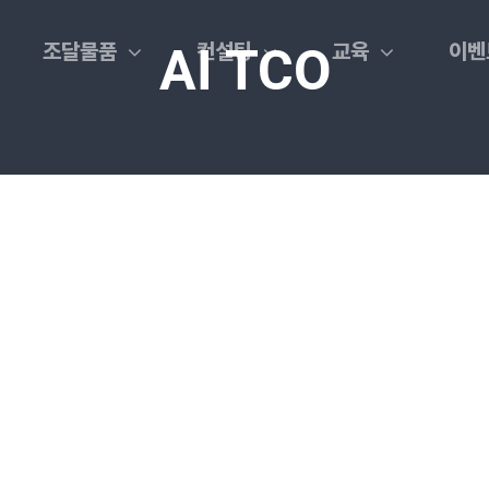
조달물품
컨설팅
교육
이벤
AI TCO