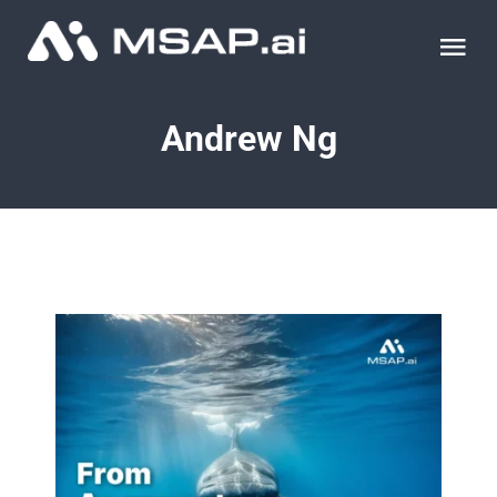
Skip
to
Tog
content
Nav
제품
Andrew Ng
조달물품
컨설팅
교육
이벤트 & 세미나
블로그