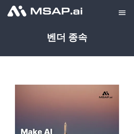
Skip
to
Tog
content
Nav
제품
벤더 종속
조달물품
컨설팅
교육
이벤트 & 세미나
블로그